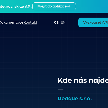
ntegraci skrze API.
Přejít do aplikace
 Dokumentace
Kontakt
Vyzkoušet AP
CS
EN
Kde nás najd
Redque s.r.o.