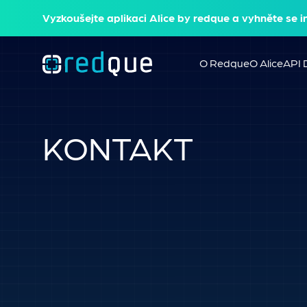
Vyzkoušejte aplikaci Alice by redque a vyhněte se i
O Redque
O Alice
API
KONTAKT