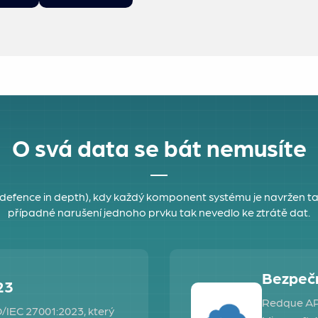
O svá data se bát nemusíte
defence in depth), kdy každý komponent systému je navržen ta
případné narušení jednoho prvku tak nevedlo ke ztrátě dat.
Bezpečn
23
Redque API
SO/IEC 27001:2023, který