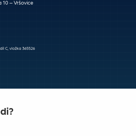
 10 – Vršovice
íl C, vložka 365526
di?