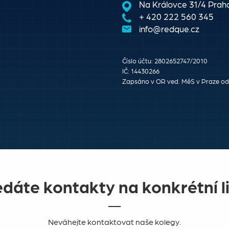
Na Královce 31/4 Praha
+ 420 222 560 345
info@redque.cz
Číslo účtu: 2802652747/2010
IČ: 14430266
Zapsáno v OR ved. MěS v Praze odd
edáte kontakty na konkrétní li
Neváhejte kontaktovat naše kolegy.