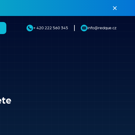
I
+ 420 222 560 345
info@redque.cz
ete