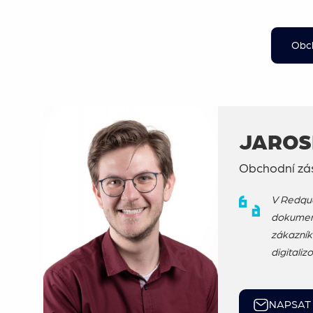
Obch
JAROS
Obchodní zá
V Redque
dokument
zákazník
digitali
NAPSAT 