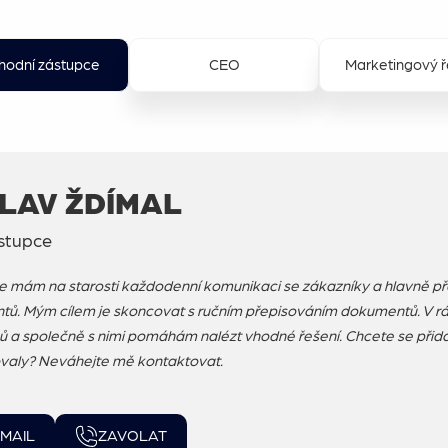
odní zástupce
CEO
Marketingový ř
LAV ŽDÍMAL
stupce
 mám na starosti každodenní komunikaci se zákazníky a hlavně p
ů. Mým cílem je skoncovat s ručním přepisováním dokumentů. V rá
ů a společně s nimi pomáhám nalézt vhodné řešení. Chcete se přid
zovaly? Neváhejte mě kontaktovat.
MAIL
ZAVOLAT